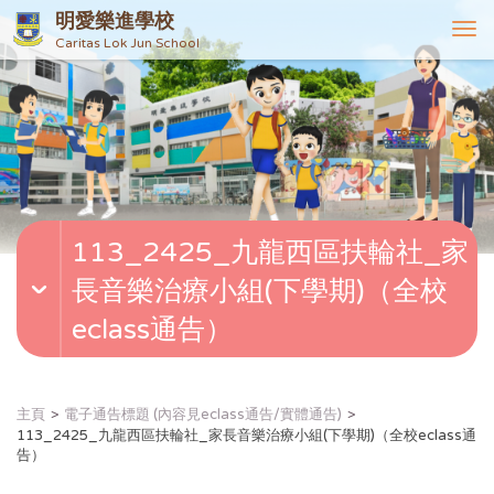
明愛樂進學校
T
Caritas Lok Jun School
o
g
g
l
e
n
a
v
113_2425_九龍西區扶輪社_家
i
g
長音樂治療小組(下學期)（全校
a
t
eclass通告）
i
o
n
主頁
電子通告標題 (內容見eclass通告/實體通告)
113_2425_九龍西區扶輪社_家長音樂治療小組(下學期)（全校eclass通
告）