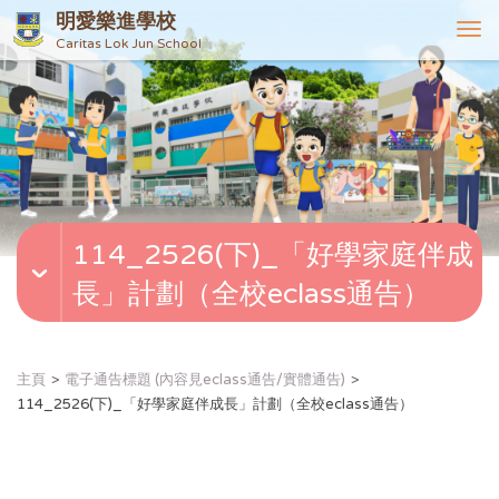
明愛樂進學校
T
Caritas Lok Jun School
o
g
g
l
e
n
a
v
114_2526(下)_「好學家庭伴成
i
g
長」計劃（全校eclass通告）
a
t
i
o
主頁
電子通告標題 (內容見eclass通告/實體通告)
n
114_2526(下)_「好學家庭伴成長」計劃（全校eclass通告）