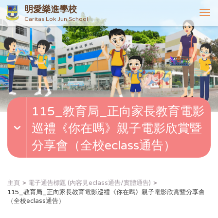
明愛樂進學校
T
Caritas Lok Jun School
o
g
g
l
e
n
a
v
115_教育局_正向家長教育電影
i
g
巡禮《你在嗎》親子電影欣賞暨
a
t
分享會（全校eclass通告）
i
o
n
主頁
電子通告標題 (內容見eclass通告/實體通告)
115_教育局_正向家長教育電影巡禮《你在嗎》親子電影欣賞暨分享會
（全校eclass通告）