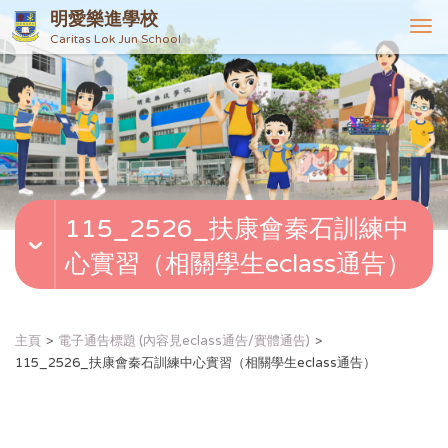
明愛樂進學校
T
Caritas Lok Jun School
o
g
g
l
e
n
a
v
115_2526_扶康會秦石訓練中
i
g
心實習（相關學生eclass通告）
a
t
i
o
主頁
電子通告標題 (內容見eclass通告/實體通告)
n
115_2526_扶康會秦石訓練中心實習（相關學生eclass通告）