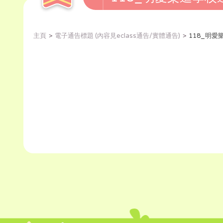
主頁
電子通告標題 (內容見eclass通告/實體通告)
118_明愛