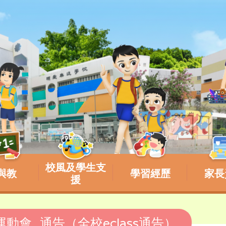
校風及學生支
與教
學習經歷
家長
援
運動會_通告（全校eclass通告）