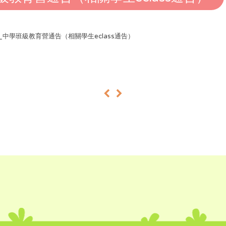
26_中學班級教育營通告（相關學生eclass通告）
«
»