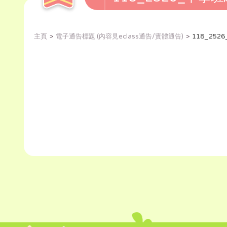
主頁
電子通告標題 (內容見eclass通告/實體通告)
118_25