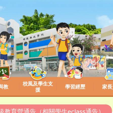
校風及學生支
與教
學習經歷
家長
援
班級教育營通告（相關學生eclass通告）