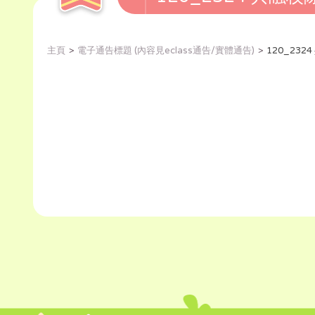
主頁
電子通告標題 (內容見eclass通告/實體通告)
120_23