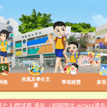
校風及學生支
與教
學習經歷
家長
援
校際七人欖球賽 通告（相關學生 eclass通