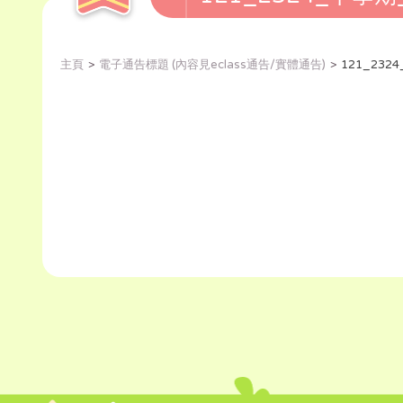
主頁
電子通告標題 (內容見eclass通告/實體通告)
121_23