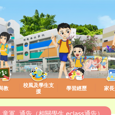
校風及學生支
與教
學習經歷
家長
援
期_童軍_通告（相關學生 eclass通告）