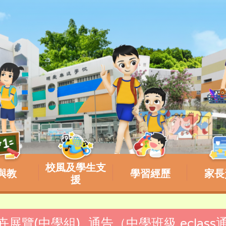
校風及學生支
與教
學習經歷
家長
援
花卉展覽(中學組)_通告（中學班級 eclass