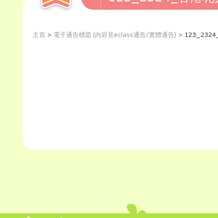
主頁
電子通告標題 (內容見eclass通告/實體通告)
123_23