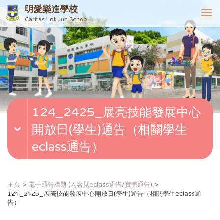
明愛樂進學校
T
Caritas Lok Jun School
o
g
g
l
e
n
a
v
124_2425_展亮技能發展中心
i
g
開放日(學生)通告（相關學生
a
t
eclass通告）
i
o
n
主頁
電子通告標題 (內容見eclass通告/實體通告)
124_2425_展亮技能發展中心開放日(學生)通告（相關學生eclass通
告）