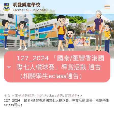
明愛樂進學校
T
Caritas Lok Jun School
o
g
g
l
e
n
a
v
127_2024 「國泰/匯豐香港國
i
g
際七人欖球賽」導賞活動 通告
a
t
（相關學生eclass通告）
i
o
n
主頁
電子通告標題 (內容見eclass通告/實體通告)
127_2024 「國泰/匯豐香港國際七人欖球賽」導賞活動 通告（相關學生
eclass通告）