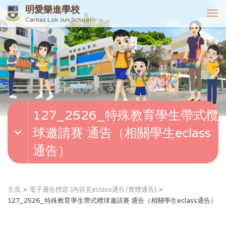
明愛樂進學校
T
Caritas Lok Jun School
o
g
g
l
e
n
a
v
127_2526_特殊教育學生帶式欖
i
g
球邀請賽 通告（相關學生eclass
a
t
通告）
i
o
n
主頁
電子通告標題 (內容見eclass通告/實體通告)
127_2526_特殊教育學生帶式欖球邀請賽 通告（相關學生eclass通告）