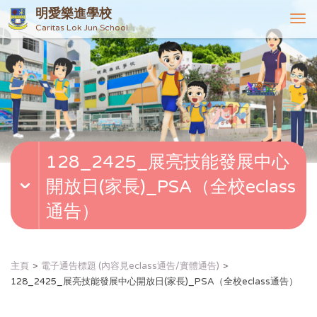
明愛樂進學校
T
Caritas Lok Jun School
o
g
g
l
e
n
a
v
128_2425_展亮技能發展中心
i
g
開放日(家長)_PSA（全校eclass
a
t
通告）
i
o
n
主頁
電子通告標題 (內容見eclass通告/實體通告)
128_2425_展亮技能發展中心開放日(家長)_PSA（全校eclass通告）