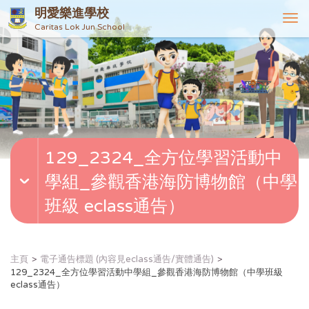
明愛樂進學校
T
Caritas Lok Jun School
o
g
g
l
e
n
a
v
129_2324_全方位學習活動中
i
g
學組_參觀香港海防博物館（中學
a
t
班級 eclass通告）
i
o
n
主頁
電子通告標題 (內容見eclass通告/實體通告)
129_2324_全方位學習活動中學組_參觀香港海防博物館（中學班級
eclass通告）