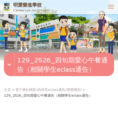
明愛樂進學校
T
Caritas Lok Jun School
o
g
g
l
e
n
a
v
129_2526_四旬期愛心午餐通
i
g
告（相關學生eclass通告）
a
t
i
o
主頁
電子通告標題 (內容見eclass通告/實體通告)
n
129_2526_四旬期愛心午餐通告（相關學生eclass通告）