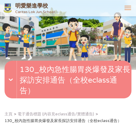
明愛樂進學校
T
Caritas Lok Jun School
o
g
g
l
e
n
a
v
130_校內急性腸胃炎爆發及家長
i
g
探訪安排通告（全校eclass通
a
t
告）
i
o
n
主頁
電子通告標題 (內容見eclass通告/實體通告)
130_校內急性腸胃炎爆發及家長探訪安排通告（全校eclass通告）