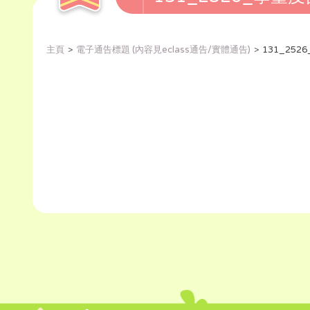
主頁
電子通告標題 (內容見eclass通告/實體通告)
131_2