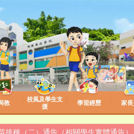
校風及學生支
與教
學習經歷
家長
援
童疫苗接種（二）通告（相關學生實體通告）