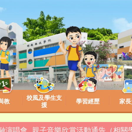
校風及學生支
與教
學習經歷
家長
援
與共融演唱會_親子音樂欣賞活動通告（相關學生