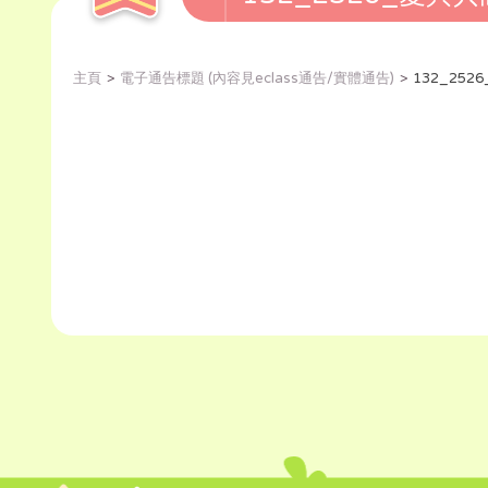
主頁
電子通告標題 (內容見eclass通告/實體通告)
132_25