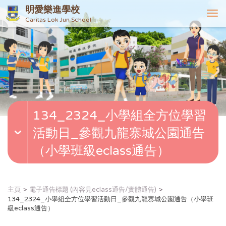
明愛樂進學校
T
Caritas Lok Jun School
o
g
g
l
e
n
a
v
134_2324_小學組全方位學習
i
g
活動日_參觀九龍寨城公園通告
a
t
（小學班級eclass通告）
i
o
n
主頁
電子通告標題 (內容見eclass通告/實體通告)
134_2324_小學組全方位學習活動日_參觀九龍寨城公園通告（小學班
級eclass通告）