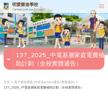
明愛樂進學校
T
Caritas Lok Jun School
o
g
g
l
e
n
a
v
137_2025_中電基層家庭電費補
i
g
助計劃（全校實體通告）
a
t
i
o
主頁
電子通告標題 (內容見eclass通告/實體通告)
n
137_2025_中電基層家庭電費補助計劃（全校實體通告）