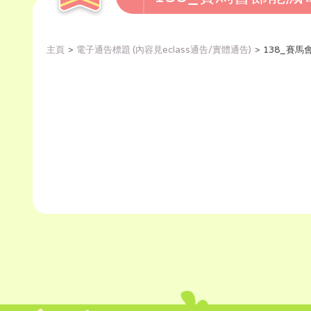
主頁
電子通告標題 (內容見eclass通告/實體通告)
138_賽馬