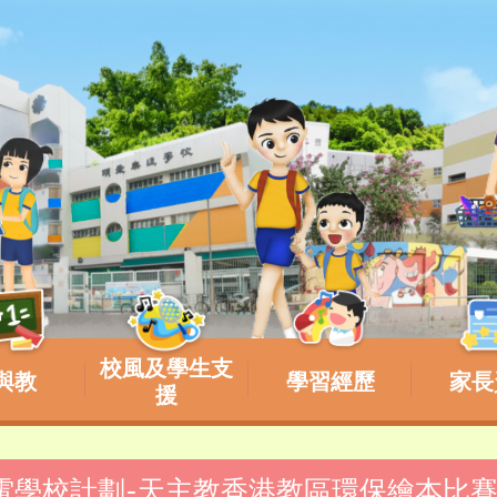
校風及學生支
與教
學習經歷
家長
援
電學校計劃-天主教香港教區環保繪本比賽（