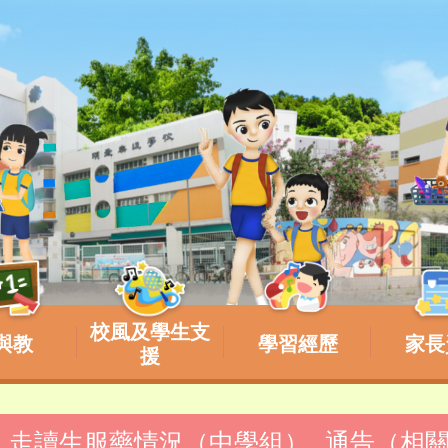
校風及學生支
與教
學習經歷
家長
援
育營_走讀生服藥情況（中學組）_通告（相關學