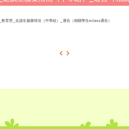
26_教育營_走讀生服藥情況（中學組）_通告（相關學生eclass通告）
«
»