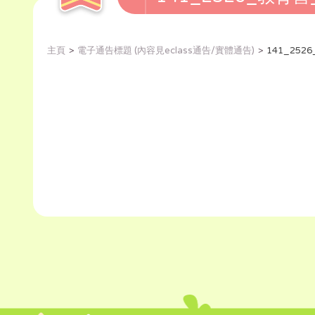
主頁
電子通告標題 (內容見eclass通告/實體通告)
141_25