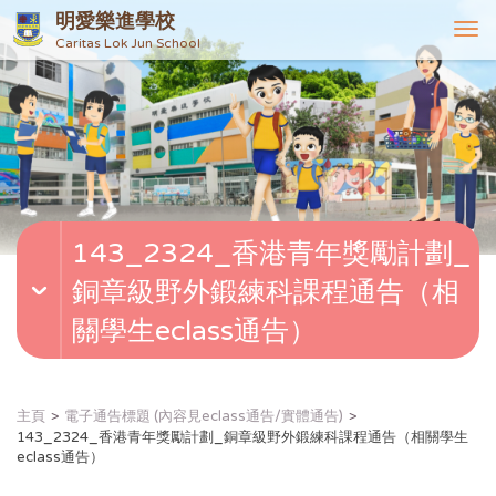
明愛樂進學校
T
Caritas Lok Jun School
o
g
g
l
e
n
a
v
143_2324_香港青年獎勵計劃_
i
g
銅章級野外鍛練科課程通告（相
a
t
關學生eclass通告）
i
o
n
主頁
電子通告標題 (內容見eclass通告/實體通告)
143_2324_香港青年獎勵計劃_銅章級野外鍛練科課程通告（相關學生
eclass通告）