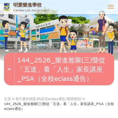
明愛樂進學校
T
Caritas Lok Jun School
o
g
g
l
e
n
a
v
144_2526_樂進雅聚(三)暨從
i
g
「五道」看「人生」家長講座
a
t
_PSA（全校eclass通告）
i
o
n
主頁
電子通告標題 (內容見eclass通告/實體通告)
144_2526_樂進雅聚(三)暨從「五道」看「人生」家長講座_PSA（全校
eclass通告）