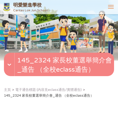
明愛樂進學校
T
Caritas Lok Jun School
o
g
g
l
e
n
a
v
145_2324 家長校董選舉簡介會
i
g
_通告 （全校eclass通告）
a
t
i
o
主頁
電子通告標題 (內容見eclass通告/實體通告)
n
145_2324 家長校董選舉簡介會_通告 （全校eclass通告）