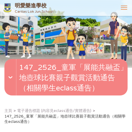
明愛樂進學校
T
Caritas Lok Jun School
o
g
g
l
e
n
a
v
147_2526_童軍「展能共融盃」
i
g
地壺球比賽親子觀賞活動通告
a
t
（相關學生eclass通告）
i
o
n
主頁
電子通告標題 (內容見eclass通告/實體通告)
147_2526_童軍「展能共融盃」地壺球比賽親子觀賞活動通告（相關學
生eclass通告）