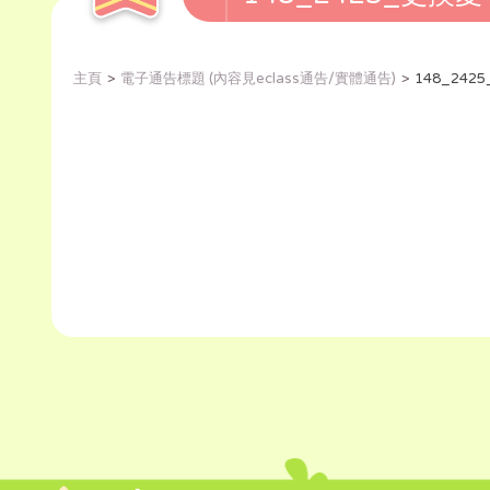
主頁
電子通告標題 (內容見eclass通告/實體通告)
148_24