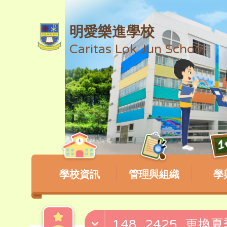
明愛樂進學校
Caritas Lok Jun School
學校資訊
管理與組織
學
148_2425_更換