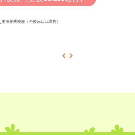
25_更換夏季校服（全校eclass通告）
«
»