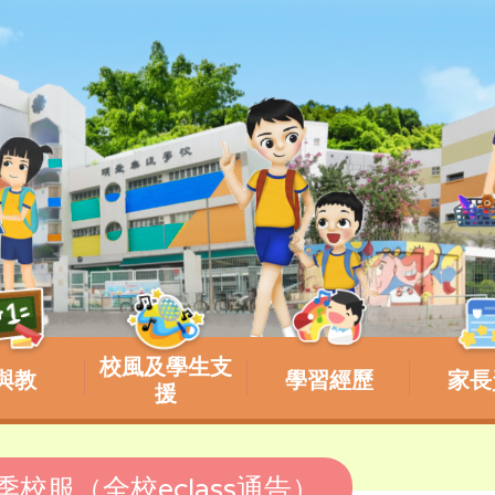
校風及學生支
與教
學習經歷
家長
援
夏季校服（全校eclass通告）