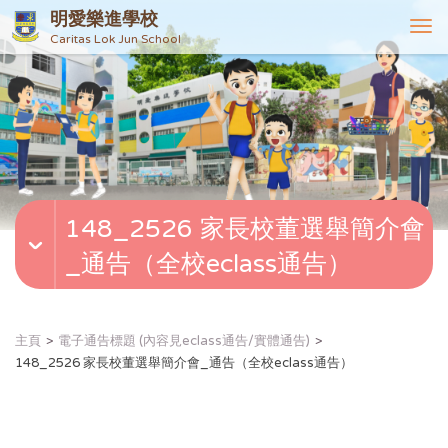
明愛樂進學校
T
Caritas Lok Jun School
o
g
g
l
e
n
a
v
148_2526 家長校董選舉簡介會
i
g
_通告（全校eclass通告）
a
t
i
o
主頁
電子通告標題 (內容見eclass通告/實體通告)
n
148_2526 家長校董選舉簡介會_通告（全校eclass通告）