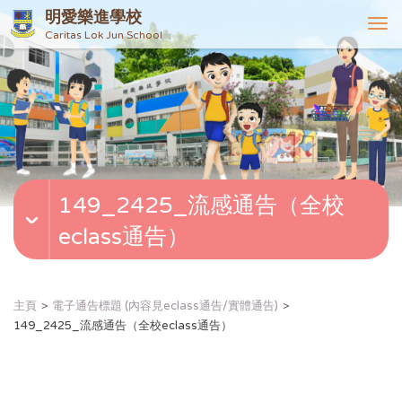
明愛樂進學校
T
Caritas Lok Jun School
o
g
g
l
e
n
a
v
149_2425_流感通告（全校
i
g
eclass通告）
a
t
i
o
主頁
電子通告標題 (內容見eclass通告/實體通告)
n
149_2425_流感通告（全校eclass通告）