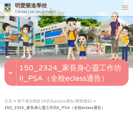
明愛樂進學校
T
Caritas Lok Jun School
o
g
g
l
e
n
a
v
150_2324_家長身心靈工作坊
i
g
II_PSA（全校eclass通告）
a
t
i
o
主頁
電子通告標題 (內容見eclass通告/實體通告)
n
150_2324_家長身心靈工作坊II_PSA（全校eclass通告）