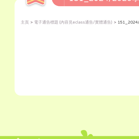
主頁
電子通告標題 (內容見eclass通告/實體通告)
151_20