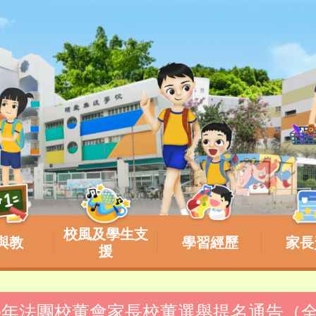
校風及學生支
與教
學習經歷
家長
援
026學年法團校董會家長校董選舉提名通告