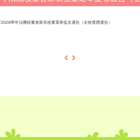
24/2026學年法團校董會家長校董選舉提名通告（全校實體通告）
«
»