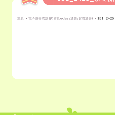
主頁
電子通告標題 (內容見eclass通告/實體通告)
151_24