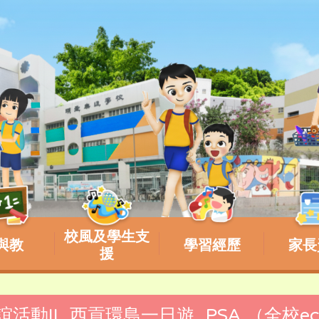
校風及學生支
與教
學習經歷
家長
援
聯誼活動II_西貢環島一日遊_PSA （全校ec