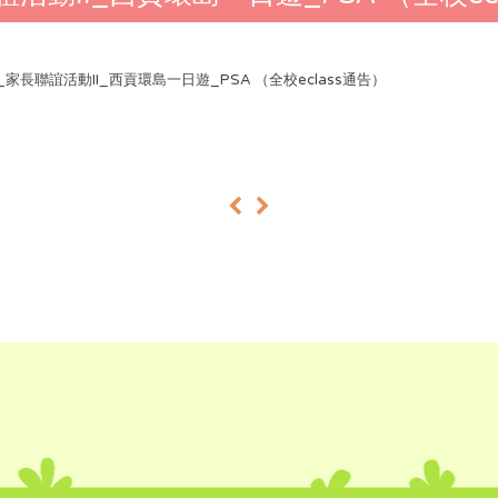
25_家長聯誼活動II_西貢環島一日遊_PSA （全校eclass通告）
«
»