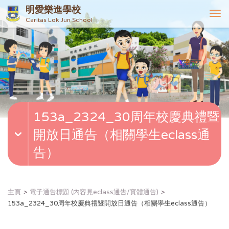
明愛樂進學校
T
Caritas Lok Jun School
o
g
g
l
e
n
a
v
153a_2324_30周年校慶典禮暨
i
g
開放日通告（相關學生eclass通
a
t
告）
i
o
n
主頁
電子通告標題 (內容見eclass通告/實體通告)
153a_2324_30周年校慶典禮暨開放日通告（相關學生eclass通告）