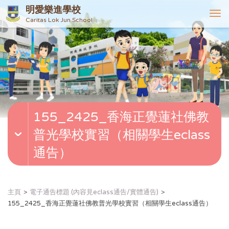
明愛樂進學校
T
Caritas Lok Jun School
o
g
g
l
e
n
a
v
155_2425_香海正覺蓮社佛教
i
g
普光學校實習（相關學生eclass
a
t
通告）
i
o
n
主頁
電子通告標題 (內容見eclass通告/實體通告)
155_2425_香海正覺蓮社佛教普光學校實習（相關學生eclass通告）