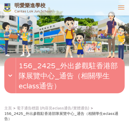
明愛樂進學校
T
Caritas Lok Jun School
o
g
g
l
e
n
a
v
156_2425_外出參觀駐香港部
i
g
隊展覽中心_通告（相關學生
a
t
eclass通告）
i
o
n
主頁
電子通告標題 (內容見eclass通告/實體通告)
156_2425_外出參觀駐香港部隊展覽中心_通告（相關學生eclass通
告）