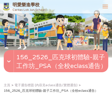
明愛樂進學校
T
Caritas Lok Jun School
o
g
g
l
e
n
a
v
156_2526_匹克球初體驗-親子
i
g
工作坊_PSA（全校eclass通告）
a
t
i
o
主頁
電子通告標題 (內容見eclass通告/實體通告)
n
156_2526_匹克球初體驗-親子工作坊_PSA（全校eclass通告）