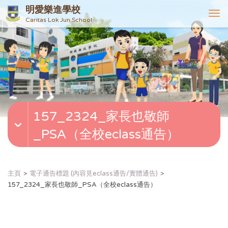
明愛樂進學校
T
Caritas Lok Jun School
o
g
g
l
e
n
a
v
157_2324_家長也敬師
i
g
_PSA（全校eclass通告）
a
t
i
o
主頁
電子通告標題 (內容見eclass通告/實體通告)
n
157_2324_家長也敬師_PSA（全校eclass通告）