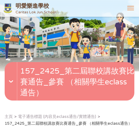
明愛樂進學校
T
Caritas Lok Jun School
o
g
g
l
e
n
a
v
157_2425_第二屆聯校講故賽比
i
g
賽通告_參賽 （相關學生eclass
a
t
通告）
i
o
n
主頁
電子通告標題 (內容見eclass通告/實體通告)
157_2425_第二屆聯校講故賽比賽通告_參賽 （相關學生eclass通告）