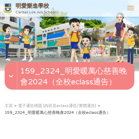
明愛樂進學校
T
Caritas Lok Jun School
o
g
g
l
e
n
a
v
159_2324_明愛暖萬心慈善晚
i
g
會2024（全校eclass通告）
a
t
i
o
主頁
電子通告標題 (內容見eclass通告/實體通告)
n
159_2324_明愛暖萬心慈善晚會2024（全校eclass通告）