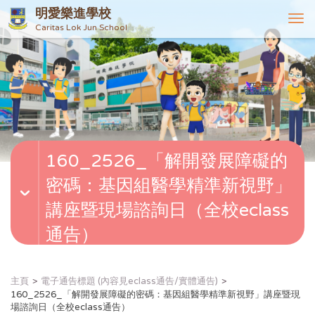
明愛樂進學校
T
Caritas Lok Jun School
o
g
g
l
e
n
a
v
160_2526_「解開發展障礙的
i
g
密碼：基因組醫學精準新視野」
a
t
講座暨現場諮詢日（全校eclass
i
通告）
o
n
主頁
電子通告標題 (內容見eclass通告/實體通告)
160_2526_「解開發展障礙的密碼：基因組醫學精準新視野」講座暨現
場諮詢日（全校eclass通告）