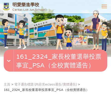
明愛樂進學校
T
Caritas Lok Jun School
o
g
g
l
e
n
a
v
161_2324_家長校董選舉投票
i
g
事宜_PSA（全校實體通告）
a
t
i
o
主頁
電子通告標題 (內容見eclass通告/實體通告)
n
161_2324_家長校董選舉投票事宜_PSA（全校實體通告）