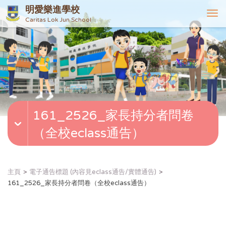
明愛樂進學校
T
Caritas Lok Jun School
o
g
g
l
e
n
a
v
161_2526_家長持分者問卷
i
g
（全校eclass通告）
a
t
i
o
主頁
電子通告標題 (內容見eclass通告/實體通告)
n
161_2526_家長持分者問卷（全校eclass通告）