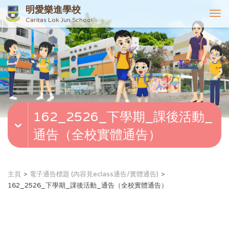
明愛樂進學校
T
Caritas Lok Jun School
o
g
g
l
e
n
a
v
162_2526_下學期_課後活動_
i
g
通告（全校實體通告）
a
t
i
o
主頁
電子通告標題 (內容見eclass通告/實體通告)
n
162_2526_下學期_課後活動_通告（全校實體通告）