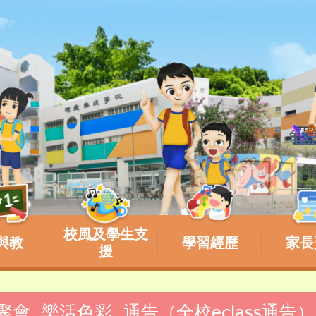
校風及學生支
與教
學習經歷
家長
援
樂聚會_樂活色彩_通告（全校eclass通告）