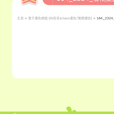
主頁
電子通告標題 (內容見eclass通告/實體通告)
164_23