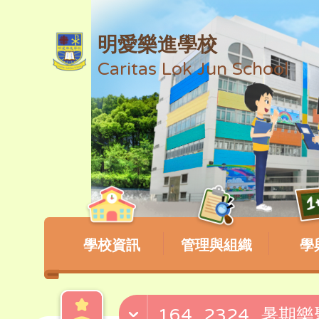
明愛樂進學校
Caritas Lok Jun School
學校資訊
管理與組織
學
164_2324_暑期