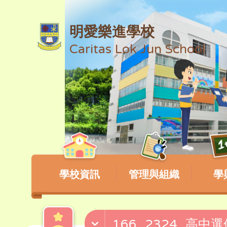
明愛樂進學校
Caritas Lok Jun School
學校資訊
管理與組織
學
166_2324_高中