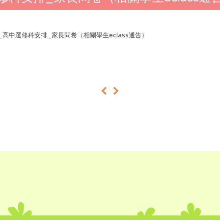
24_高中選修科安排_家長問卷（相關學生eclass通告）
«
»