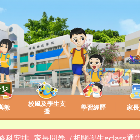
校風及學生支
與教
學習經歷
家長
援
選修科安排_家長問卷（相關學生eclass通