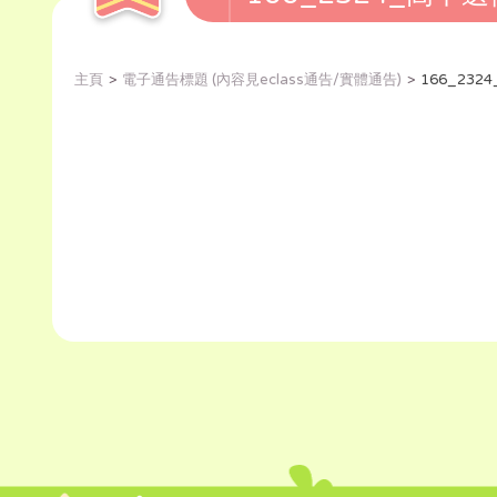
主頁
電子通告標題 (內容見eclass通告/實體通告)
166_23