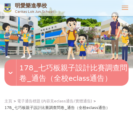
明愛樂進學校
T
Caritas Lok Jun School
o
g
g
l
e
n
a
v
178_七巧板親子設計比賽調查問
i
g
卷_通告（全校eclass通告）
a
t
i
o
主頁
電子通告標題 (內容見eclass通告/實體通告)
n
178_七巧板親子設計比賽調查問卷_通告（全校eclass通告）