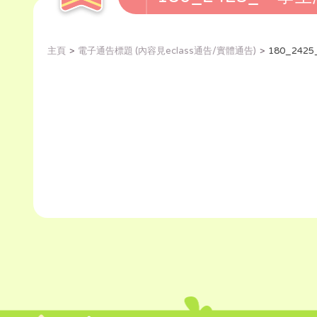
主頁
電子通告標題 (內容見eclass通告/實體通告)
180_24