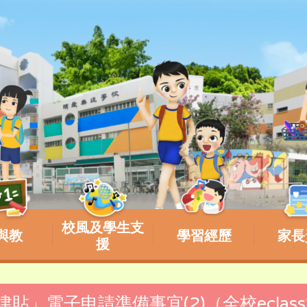
校風及學生支
與教
學習經歷
家長
援
生津貼」電子申請準備事宜(2)（全校eclas