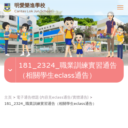
明愛樂進學校
T
Caritas Lok Jun School
o
g
g
l
e
n
a
v
181_2324_職業訓練實習通告
i
g
（相關學生eclass通告）
a
t
i
o
主頁
電子通告標題 (內容見eclass通告/實體通告)
n
181_2324_職業訓練實習通告（相關學生eclass通告）