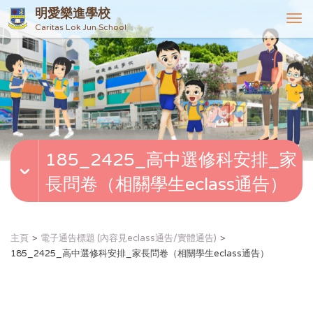
明愛樂進學校
T
Caritas Lok Jun School
o
g
g
l
e
n
a
v
185_2425_高中選修科安排_家
i
g
長問卷（相關學生eclass通告）
a
t
i
o
主頁
電子通告標題 (內容見eclass通告/實體通告)
n
185_2425_高中選修科安排_家長問卷（相關學生eclass通告）