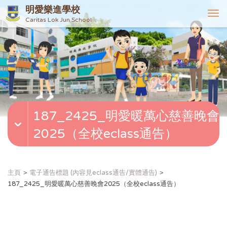
明愛樂進學校
T
Caritas Lok Jun School
o
g
g
l
e
n
a
v
187_2425_明愛暖萬心慈善晚會
i
g
2025（全校eclass通告）
a
t
i
o
主頁
電子通告標題 (內容見eclass通告/實體通告)
n
187_2425_明愛暖萬心慈善晚會2025（全校eclass通告）